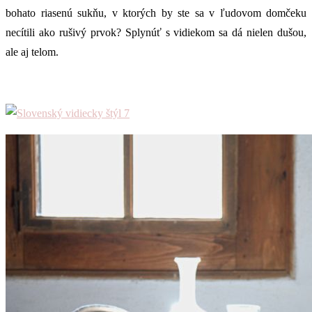
bohato riasenú sukňu, v ktorých by ste sa v ľudovom domčeku
necítili ako rušivý prvok? Splynúť s vidiekom sa dá nielen dušou,
ale aj telom.