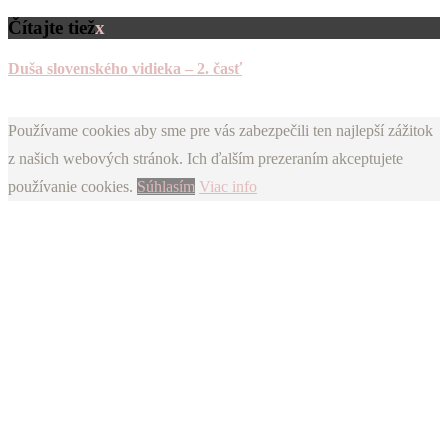
Čítajte tiež
x
Duša slovenského vidieka – 2. časť
Používame cookies aby sme pre vás zabezpečili ten najlepší zážitok
z našich webových stránok. Ich ďalším prezeraním akceptujete
používanie cookies.
Súhlasím
Viac info