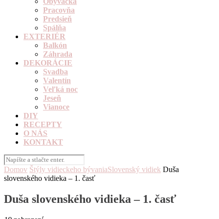
Obývačka
Pracovňa
Predsieň
Spálňa
EXTERIÉR
Balkón
Záhrada
DEKORÁCIE
Svadba
Valentín
Veľká noc
Jeseň
Vianoce
DIY
RECEPTY
O NÁS
KONTAKT
Domov
Štýly vidieckeho bývania
Slovenský vidiek
Duša
slovenského vidieka – 1. časť
Duša slovenského vidieka – 1. časť