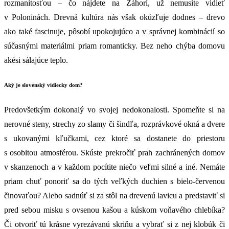
rozmanitosťou – čo nájdete na Záhorí, už nemusíte vidieť
v Poloninách. Drevná kultúra nás však okúzľuje dodnes – drevo
ako také fascinuje, pôsobí upokojujúco a v správnej kombinácií so
súčasnými materiálmi priam romanticky. Bez neho chýba domovu
akési sálajúce teplo.
Aký je slovenský vidiecky dom?
Predovšetkým dokonalý vo svojej nedokonalosti. Spomeňte si na
nerovné steny, strechy zo slamy či šindľa, rozprávkové okná a dvere
s ukovanými kľučkami, cez ktoré sa dostanete do priestoru
s osobitou atmosférou. Skúste prekročiť prah zachránených domov
v skanzenoch a v každom pocítite niečo veľmi silné a iné. Nemáte
priam chuť ponoriť sa do tých veľkých duchien s bielo-červenou
činovaťou? Alebo sadnúť si za stôl na drevenú lavicu a predstaviť si
pred sebou misku s ovsenou kašou a kúskom voňavého chlebíka?
Či otvoriť tú krásne vyrezávanú skriňu a vybrať si z nej klobúk či