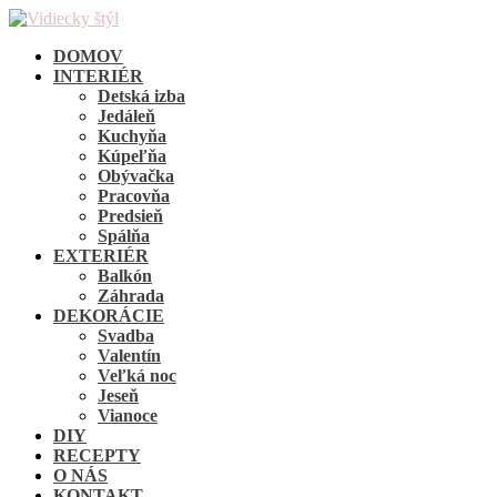
DOMOV
INTERIÉR
Detská izba
Jedáleň
Kuchyňa
Kúpeľňa
Obývačka
Pracovňa
Predsieň
Spálňa
EXTERIÉR
Balkón
Záhrada
DEKORÁCIE
Svadba
Valentín
Veľká noc
Jeseň
Vianoce
DIY
RECEPTY
O NÁS
KONTAKT