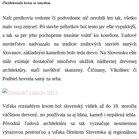
(Ne)dokonalá krása so zmyslom
Naši predkovia vedome či podvedome nič nerobili len tak, všetko
malo svoj zmysel. Pri stavbe príbytkov bol tento jav ešte vypuklejší,
a tak sa pre jeho pochopenie musíme vrátiť ku koreňom. Ľudové
staviteľstvo nadviazalo na tradície zrubových stavieb starých
Slovanov, základným kameňom bolo teda drevo. Na Slovensku ešte
stále existuje dostatočné množstvo ukážok nádhernej drevenej
architektúry, stačí navštíviť skanzeny. Čičmany, Vlkolínec či
Podbiel hovoria samy za seba.
Vďaka rozsiahlym lesom bol slovenský vidiek až do 18. storočia
väčšinou drevený, no používala sa aj hlina, kameň i nepálená tehla.
Pôvodná ľudová architektúra sa tak vyznačuje nesmiernou
výrazovou pestrosťou a vďaka členitosti Slovenska aj regionálnou