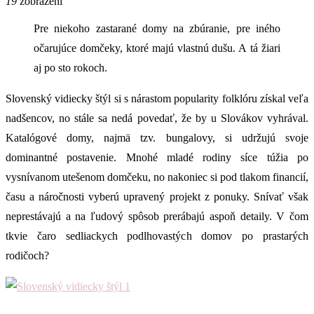
19
zobrazení
Pre niekoho zastarané domy na zbúranie, pre iného
očarujúce domčeky, ktoré majú vlastnú dušu. A tá žiari
aj po sto rokoch.
Slovenský vidiecky štýl si s nárastom popularity folklóru získal veľa
nadšencov, no stále sa nedá povedať, že by u Slovákov vyhrával.
Katalógové domy, najmä tzv. bungalovy, si udržujú svoje
dominantné postavenie. Mnohé mladé rodiny síce túžia po
vysnívanom utešenom domčeku, no nakoniec si pod tlakom financií,
času a náročnosti vyberú upravený projekt z ponuky. Snívať však
neprestávajú a na ľudový spôsob prerábajú aspoň detaily. V čom
tkvie čaro sedliackych podlhovastých domov po prastarých
rodičoch?