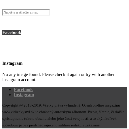
Facebook
Instagram
No any image found. Please check it again or try with another
instagram account.
Facebook
Instagram
Copyright @ 2013-2019. Všetky práva vyhradené. Obsah on-line magazínu
www.vidieckystyl.sk je chránený autorským zákonom. Prepis, šírenie, či ďalšie
sprístupnenie tohoto obsahu alebo jeho časti verejnosti, a to akýmkoľvek
spôsobom je bez predchádzajúceho súhlasu redakcie zakázané.