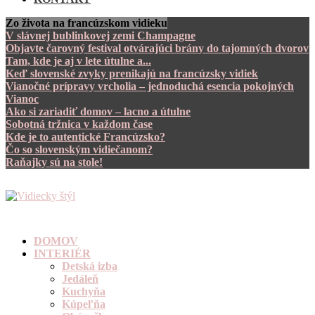
Zo života na francúzskom vidieku
V slávnej bublinkovej zemi Champagne
Objavte čarovný festival otvárajúci brány do tajomných dvorov
Tam, kde je aj v lete útulne a...
Keď slovenské zvyky prenikajú na francúzsky vidiek
Vianočné prípravy vrcholia – jednoduchá esencia pokojných
Vianoc
Ako si zariadiť domov – lacno a útulne
Sobotná tržnica v každom čase
Kde je to autentické Francúzsko?
Čo so slovenským vidiečanom?
Raňajky sú na stole!
DOMOV
INTERIÉR
Detská izba
Jedáleň
Kuchyňa
Kúpeľňa