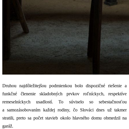
Druhou najdôležitejšou podmienkou bolo dispozičné riešenie a
funkčné členenie skladobných prvkov roľníckych, respektíve
remeselníckych usadlostí. To súviselo so sebestačnosťou
a samozásobovaním každej rodiny, čo Slováci dnes už takmer
stratili, preto sa počet stavieb okolo hlavného domu obmedzil na
garáž.