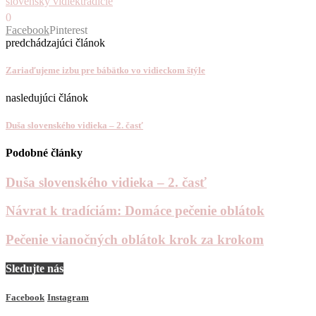
slovenský vidiek
tradície
0
Facebook
Pinterest
predchádzajúci článok
Zariaďujeme izbu pre bábätko vo vidieckom štýle
nasledujúci článok
Duša slovenského vidieka – 2. časť
Podobné články
Duša slovenského vidieka – 2. časť
Návrat k tradíciám: Domáce pečenie oblátok
Pečenie vianočných oblátok krok za krokom
Sledujte nás
Facebook
Instagram