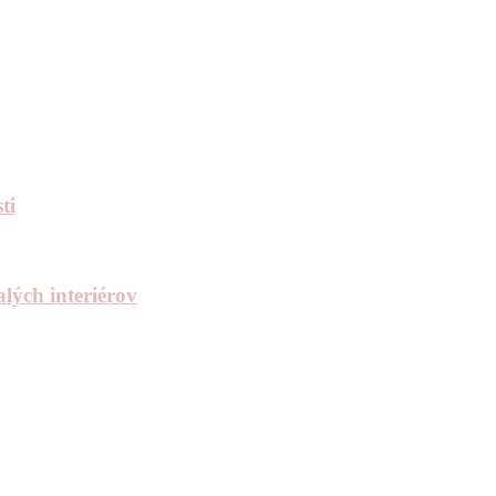
ti
lých interiérov