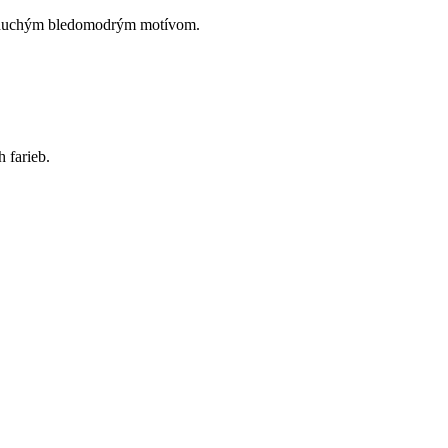
ednoduchým bledomodrým motívom.
 farieb.