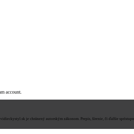
ram account.
eckystyl.sk je chránený autorským zákonom. Prepis, šírenie, či ďalšie sprístupn