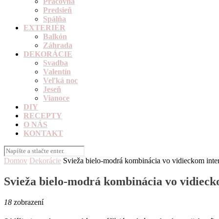
Pracovňa
Predsieň
Spálňa
EXTERIÉR
Balkón
Záhrada
DEKORÁCIE
Svadba
Valentín
Veľká noc
Jeseň
Vianoce
DIY
RECEPTY
O NÁS
KONTAKT
Domov
Dekorácie
Svieža bielo-modrá kombinácia vo vidieckom inter
Svieža bielo-modrá kombinácia vo vidiecko
18
zobrazení