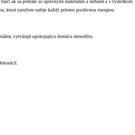
Stačí ak sa pohráte so správnymi materiálmi a farbami a s výsledkom
u, ktorá zaručene nabije každý priestor pozitívnou energiou.
teriálmi, vytvárajú upokojujúcu domácu atmosféru.
dekorácií.