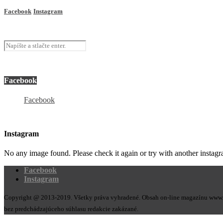
Facebook
Instagram
Facebook
Facebook
Instagram
No any image found. Please check it again or try with another instag
Facebook
Instagram
Copyright @ 2013-2019. Všetky práva vyhradené. Obsah on-line magazínu www.vidi
bez predchádzajúceho súhlasu redakcie zakázané.