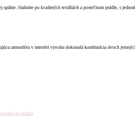
šej spálne. Siahnite po kvalitných textíliách a posteľnom prádle, s j
júcu atmosféru v interiéri vytvára dokonalá kombinácia dvoch jemných
ka
vidiecka spálňa