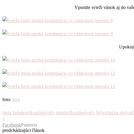
Vpustite svieži vánok aj do va
Upokoju
foto:
ikea
biela farba
leto
škandinávsky interiér
škandinávsky štýl
vidiecka obývač
0
Facebook
Pinterest
predchádzajúci článok