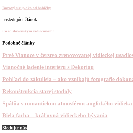
Bazový sirup ako od babičky
nasledujúci článok
Čo so slovenským vidiečanom?
Podobné články
Prvé Vianoce v čerstvo zrenovovanej vidieckej usadlos
Vianočné ladenie interiéru s Dekoriou
Pohľad do zákulisia – ako vznikajú fotografie dokona
Rekonštrukcia starej stodoly
Spálňa s romantickou atmosférou anglického vidieka
Biela farba – kráľovná vidieckeho bývania
Sledujte nás