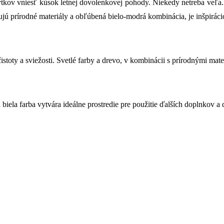
ytkov vniesť kúsok letnej dovolenkovej pohody. Niekedy netreba veľa. 
ujú prírodné materiály a obľúbená bielo-modrá kombinácia, je inšpirácio
istoty a sviežosti. Svetlé farby a drevo, v kombinácii s prírodnými ma
biela farba vytvára ideálne prostredie pre použitie ďalších doplnkov a 