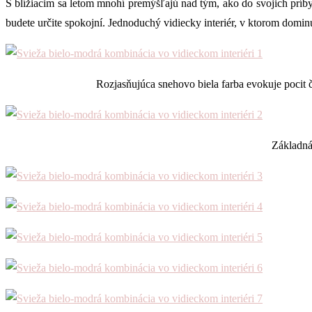
S blížiacim sa letom mnohí premýšľajú nad tým, ako do svojich príb
budete určite spokojní. Jednoduchý vidiecky interiér, v ktorom domin
Rozjasňujúca snehovo biela farba evokuje pocit č
Základná 