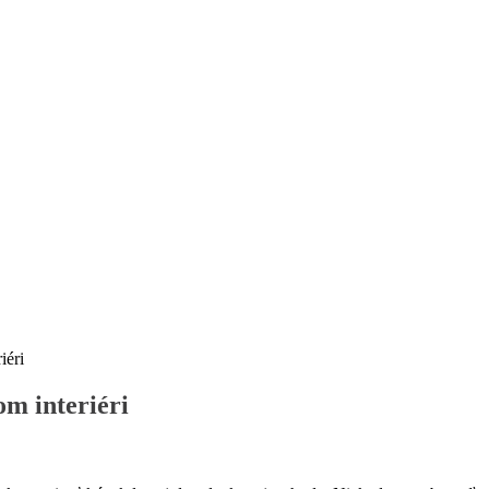
iéri
m interiéri