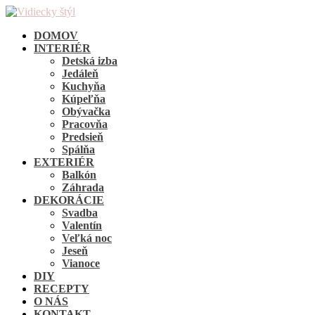
DOMOV
INTERIÉR
Detská izba
Jedáleň
Kuchyňa
Kúpeľňa
Obývačka
Pracovňa
Predsieň
Spálňa
EXTERIÉR
Balkón
Záhrada
DEKORÁCIE
Svadba
Valentín
Veľká noc
Jeseň
Vianoce
DIY
RECEPTY
O NÁS
KONTAKT