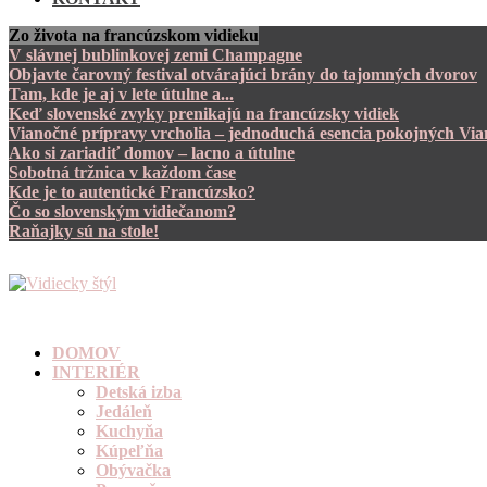
Zo života na francúzskom vidieku
V slávnej bublinkovej zemi Champagne
Objavte čarovný festival otvárajúci brány do tajomných dvorov
Tam, kde je aj v lete útulne a...
Keď slovenské zvyky prenikajú na francúzsky vidiek
Vianočné prípravy vrcholia – jednoduchá esencia pokojných Via
Ako si zariadiť domov – lacno a útulne
Sobotná tržnica v každom čase
Kde je to autentické Francúzsko?
Čo so slovenským vidiečanom?
Raňajky sú na stole!
DOMOV
INTERIÉR
Detská izba
Jedáleň
Kuchyňa
Kúpeľňa
Obývačka